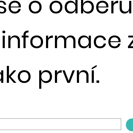
 se o odběr
e informace 
ako první.