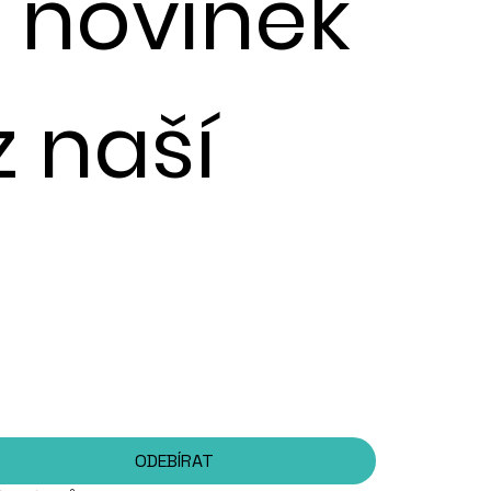
u novinek
z naší
ODEBÍRAT