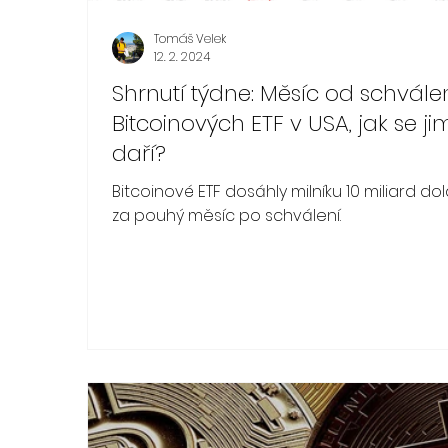
Tomáš Velek
12. 2. 2024
Shrnutí týdne: Měsíc od schvále
Bitcoinových ETF v USA, jak se ji
daří?
Bitcoinové ETF dosáhly milníku 10 miliard do
za pouhý měsíc po schválení.