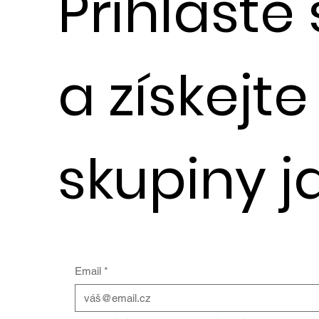
Přihlaste
a získejt
skupiny j
Email
*