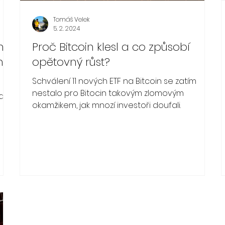
Tomáš Velek
5. 2. 2024
ní
Proč Bitcoin klesl a co způsobí
m
opětovný růst?
Schválení 11 nových ETF na Bitcoin se zatím
nestalo pro Bitocin takovým zlomovým
larů
okamžikem, jak mnozí investoři doufali.