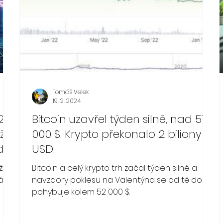
Tomáš Velek
19. 2. 2024
22
Bitcoin uzavřel týden silně, nad 51
ž
000 $. Krypto překonalo 2 biliony
ní.
USD.
$,
ože
Bitcoin a celý krypto trh začal týden silně a
u.
ání
navzdory poklesu na Valentýna se od té doby
pohybuje kolem 52 000 $.