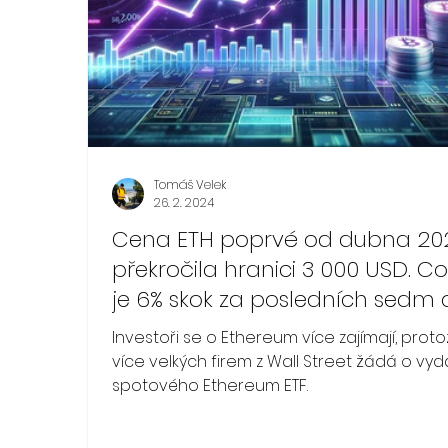
Tomáš Velek
26. 2. 2024
Cena ETH poprvé od dubna 20
překročila hranici 3 000 USD. Co
je 6% skok za posledních sedm d
Cena Bitcoinu je nyní na 51 400 
Investoři se o Ethereum více zajímají, prot
po mírném 2% týdenním pokles
více velkých firem z Wall Street žádá o vyd
spotového Ethereum ETF.