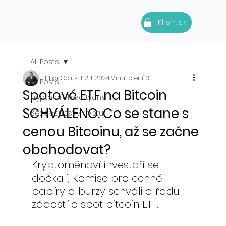
Klientská zóna
All Posts
Libor Opluštil
12. 1. 2024
Minut čtení: 3
All Posts
Spotové ETF na Bitcoin
Krypto přehled týdne
SCHVÁLENO. Co se stane s
Bezpečnost v kryptu
cenou Bitcoinu, až se začne
obchodovat?
Kryptoměnoví investoři se 
dočkali, Komise pro cenné 
papíry a burzy schválila řadu 
žádostí o spot bitcoin ETF.