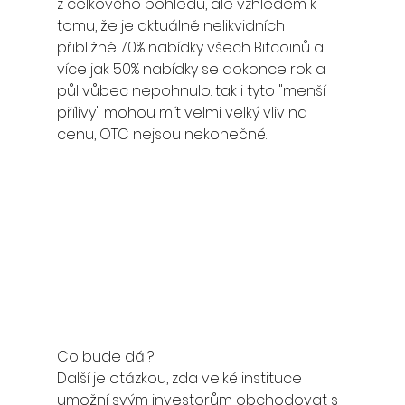
z celkového pohledu, ale vzhledem k 
tomu, že je aktuálně nelikvidních 
přibližně 70% nabídky všech Bitcoinů a 
více jak 50% nabídky se dokonce rok a 
půl vůbec nepohnulo. tak i tyto "menší 
přílivy" mohou mít velmi velký vliv na 
cenu, OTC nejsou nekonečné.
Co bude dál?
Další je otázkou, zda velké instituce 
umožní svým investorům obchodovat s 