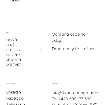
údajů.
MENU
Ochrana osobních
údajů
DOMŮ
O NÁS
Dokumenty ke stažení
SEKTORY
NOVINKY
KE STAŽENÍ
KONTAKT
KONTAKT
SLEDUJTE NÁS
LinkedIn
info@bluemoongroup.cz
Facebook
Tel: +420 608 187 533
Telegram
Kanceláře: Křižíkova 680,