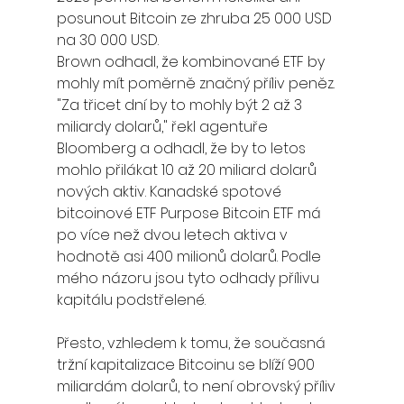
posunout Bitcoin ze zhruba 25 000 USD 
na 30 000 USD.
Brown odhadl, že kombinované ETF by 
mohly mít poměrně značný příliv peněz. 
"Za třicet dní by to mohly být 2 až 3 
miliardy dolarů," řekl agentuře 
Bloomberg a odhadl, že by to letos 
mohlo přilákat 10 až 20 miliard dolarů 
nových aktiv. Kanadské spotové 
bitcoinové ETF Purpose Bitcoin ETF má 
po více než dvou letech aktiva v 
hodnotě asi 400 milionů dolarů. Podle 
mého názoru jsou tyto odhady přílivu 
kapitálu podstřelené.
Přesto, vzhledem k tomu, že současná 
tržní kapitalizace Bitcoinu se blíží 900 
miliardám dolarů, to není obrovský příliv 