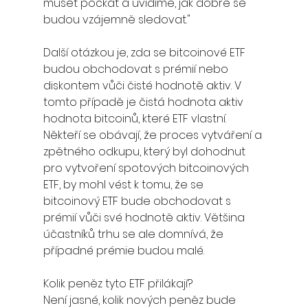
muset počkat a uvidíme, jak dobře se 
budou vzájemně sledovat."
Další otázkou je, zda se bitcoinové ETF 
budou obchodovat s prémií nebo 
diskontem vůči čisté hodnotě aktiv. V 
tomto případě je čistá hodnota aktiv 
hodnota bitcoinů, které ETF vlastní. 
Někteří se obávají, že proces vytváření a 
zpětného odkupu, který byl dohodnut 
pro vytvoření spotových bitcoinových 
ETF, by mohl vést k tomu, že se 
bitcoinový ETF bude obchodovat s 
prémií vůči své hodnotě aktiv. Většina 
účastníků trhu se ale domnívá, že 
případné prémie budou malé.
Kolik peněz tyto ETF přilákají?
Není jasné, kolik nových peněz bude 