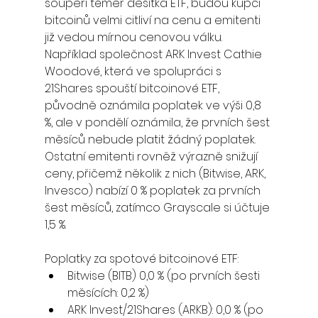
soupeří téměř desítka ETF, budou kupci 
bitcoinů velmi citliví na cenu a emitenti 
již vedou mírnou cenovou válku. 
Například společnost ARK Invest Cathie 
Woodové, která ve spolupráci s 
21Shares spouští bitcoinové ETF, 
původně oznámila poplatek ve výši 0,8 
%, ale v pondělí oznámila, že prvních šest 
měsíců nebude platit žádný poplatek.
Ostatní emitenti rovněž výrazně snižují 
ceny, přičemž několik z nich (Bitwise, ARK, 
Invesco) nabízí 0 % poplatek za prvních 
šest měsíců, zatímco Grayscale si účtuje 
1,5 %.
Poplatky za spotové bitcoinové ETF:
Bitwise (BITB) 0,0 % (po prvních šesti 
měsících: 0,2 %)
ARK Invest/21Shares (ARKB): 0,0 % (po 