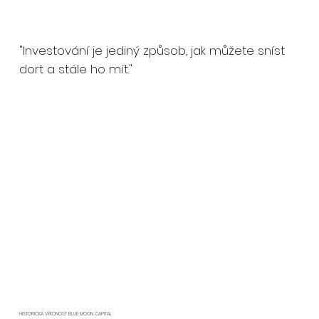
"Investování je jediný způsob, jak můžete sníst
dort a stále ho mít."
HISTORICKÁ VÝKONOST BLUE MOON CAPITAL