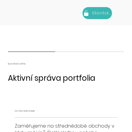
Klientská zóna
BLUE MOON CAPITAL
Aktivní správa portfolia
DO ČEHO INVESTUJEME
Zaměřujeme na střednědobé obchody v