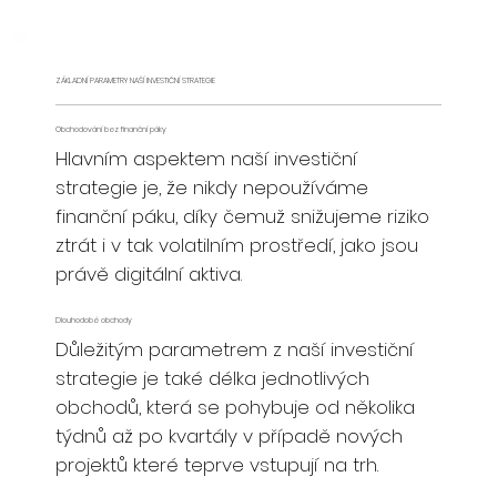
ZÁKLADNÍ PARAMETRY NAŠÍ INVESTIČNÍ STRATEGIE
Obchodování bez finanční páky
Hlavním aspektem naší investiční
strategie je, že nikdy nepoužíváme
finanční páku, díky čemuž snižujeme riziko
ztrát i v tak volatilním prostředí, jako jsou
právě digitální aktiva.
Dlouhodobé obchody
Důležitým parametrem z naší investiční
strategie je také délka jednotlivých
obchodů, která se pohybuje od několika
týdnů až po kvartály v případě nových
projektů které teprve vstupují na trh.