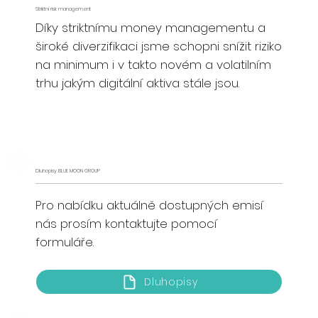
Striktní risk management
Díky striktnímu money managementu a
široké diverzifikaci jsme schopni snížit riziko
na minimum i v takto novém a volatilním
trhu jakým digitální aktiva stále jsou.
Dluhopisy BLUE MOON GROUP
Pro nabídku aktuálně dostupných emisí
nás prosím kontaktujte pomocí
formuláře.
Dluhopisy