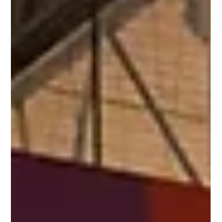
Bitcoin padá díky akciovým trhům
Donald Trump minulý týden rozhodl o zavedení cel na
všechny produkty na světě. Nevynechal ani
McDonaldovy ostrovy, které leží v...