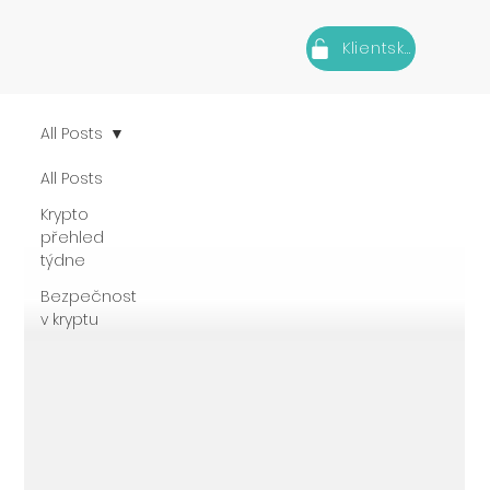
Klientská zóna
All Posts
All Posts
Krypto
přehled
týdne
Bezpečnost
v kryptu