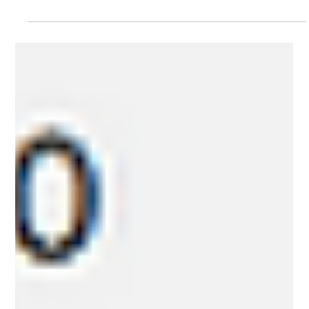
kolem 95 000 USD.
Bitcoinové ETF v USA zaznamenaly minulý týden příliv
více než 3 miliard dolarů, což představuje nejvyšší
hodnotu za posledních pět měsíců...