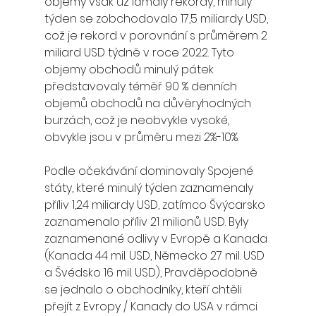
objemy však už lámaly rekordy, minulý 
týden se zobchodovalo 17,5 miliardy USD, 
což je rekord v porovnání s průměrem 2 
miliard USD týdně v roce 2022. Tyto 
objemy obchodů minulý pátek 
představovaly téměř 90 % denních 
objemů obchodů na důvěryhodných 
burzách, což je neobvykle vysoké, 
obvykle jsou v průměru mezi 2%-10%.
Podle očekávání dominovaly Spojené 
státy, které minulý týden zaznamenaly 
příliv 1,24 miliardy USD, zatímco Švýcarsko 
zaznamenalo příliv 21 milionů USD. Byly 
zaznamenané odlivy v Evropě a Kanada 
(Kanada 44 mil. USD, Německo 27 mil. USD 
a Švédsko 16 mil. USD), Pravděpodobně 
se jednalo o obchodníky, kteří chtěli 
přejít z Evropy / Kanady do USA v rámci 