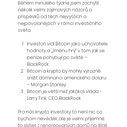
Během minulého týdne jsem zachytil 
několik velmi zajímavých názorů a 
příspěvků od těch nejvyšších a 
nejpovolanějších v rámci investičního 
světa.
Investoři vidí
 Bitcoin
 jako uchovatele 
hodnoty a „změnu hry“ v tom, jak se 
peníze pohybují po světě – 
BlackRock
Bitcoin
 a krypto by mohly výrazně 
snížit dominanci amerického dolaru 
– Morgan Stanley
Bitcoin
 je větší než jakákoli vláda - 
Larry Fink, CEO BlackRock
Pro nás krypto investory to není nic co 
bychom nevěděli, ale je velmi příjemné 
to slyšet z renomovaných domů na Wall 