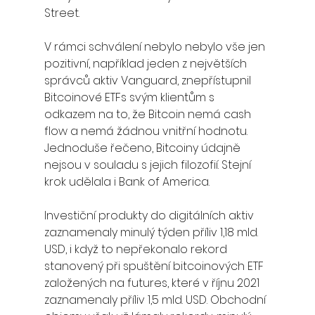
Street. 
V rámci schválení nebylo nebylo vše jen 
pozitivní, například jeden z největších 
správců aktiv Vanguard, znepřístupnil 
Bitcoinové ETFs svým klientům s 
odkazem na to, že Bitcoin nemá cash 
flow a nemá žádnou vnitřní hodnotu. 
Jednoduše řečeno, Bitcoiny údajně 
nejsou v souladu s jejich filozofií. Stejní 
krok udělala i Bank of America.
Investiční produkty do digitálních aktiv 
zaznamenaly minulý týden příliv 1,18 mld. 
USD, i když to nepřekonalo rekord 
stanovený při spuštění bitcoinových ETF 
založených na futures, které v říjnu 2021 
zaznamenaly příliv 1,5 mld. USD. Obchodní 