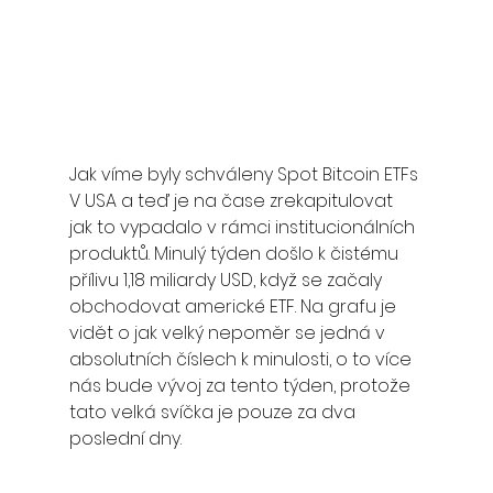
Jak víme byly schváleny Spot Bitcoin ETFs 
V USA a teď je na čase zrekapitulovat 
jak to vypadalo v rámci institucionálních 
produktů. Minulý týden došlo k čistému 
přílivu 1,18 miliardy USD, když se začaly 
obchodovat americké ETF. Na grafu je 
vidět o jak velký nepoměr se jedná v 
absolutních číslech k minulosti, o to více 
nás bude vývoj za tento týden, protože 
tato velká svíčka je pouze za dva 
poslední dny.