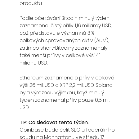
produktu.
Podle očekávání Bitcoin minulý týden 
zaznamenal čistý příliv 1,16 miliardy USD, 
což představuje významná 3 % 
celkových spravovaných aktiv (AuM), 
zatímco short-Bitcoiny zaznamenaly 
také menší přílivy v celkové výši 4,1 
milionu USD.
Ethereum zaznamenalo příliv v celkové 
výši 26 mil. USD a XRP 2,2 mil. USD. Solana 
byla výraznou výjimkou, když minulý 
týden zaznamenal příliv pouze 0,5 mil. 
USD.
TIP: Co sledovat tento týden.
Coinbase bude čelit SEC u federálního 
soudu na Manhattanu ve středu 17. 