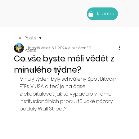
Klientská zóna
All Posts
Tomáš Velek
16. 1. 2024
Minut čtení: 2
All Posts
Co vše byste měli vědět z
Krypto přehled týdne
minulého týdne?
Bezpečnost v kryptu
Minulý týden byly schváleny Spot Bitcoin 
ETFs V USA a teď je na čase 
zrekapitulovat jak to vypadalo v rámci 
institucionálních produktů. Jaké názory 
padaly Wall Street? 