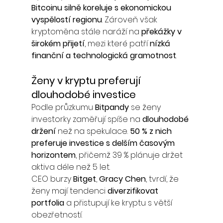
Bitcoinu silně koreluje s ekonomickou 
vyspělostí regionu
. Zároveň však 
kryptoměna stále naráží na 
překážky v 
širokém přijetí
, mezi které patří 
nízká 
finanční a technologická gramotnost
.
Ženy v kryptu preferují 
dlouhodobé investice
Podle průzkumu 
Bitpandy
 se ženy 
investorky zaměřují spíše na 
dlouhodobé 
držení
 než na spekulace. 
50 % z nich 
preferuje investice s delším časovým 
horizontem
, přičemž 39 % plánuje držet 
aktiva déle než 5 let.
CEO burzy 
Bitget
, 
Gracy Chen
, tvrdí, že 
ženy mají tendenci 
diverzifikovat 
portfolia
 a přistupují ke kryptu s větší 
obezřetností.