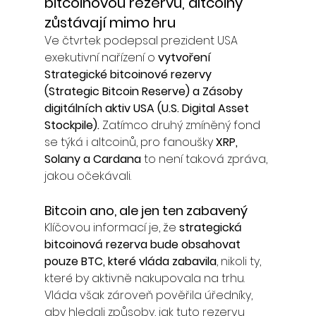
bitcoinovou rezervu, altcoiny 
zůstávají mimo hru
Ve čtvrtek podepsal prezident USA 
exekutivní nařízení o 
vytvoření 
Strategické bitcoinové rezervy 
(Strategic Bitcoin Reserve) a Zásoby 
digitálních aktiv USA (U.S. Digital Asset 
Stockpile).
 Zatímco druhý zmíněný fond 
se týká i altcoinů, pro fanoušky 
XRP, 
Solany a Cardana
 to není taková zpráva, 
jakou očekávali.
Bitcoin ano, ale jen ten zabavený
Klíčovou informací je, že 
strategická 
bitcoinová rezerva bude obsahovat 
pouze BTC, které vláda zabavila
, nikoli ty, 
které by aktivně nakupovala na trhu. 
Vláda však zároveň pověřila úředníky, 
aby hledali způsoby, jak tuto rezervu 