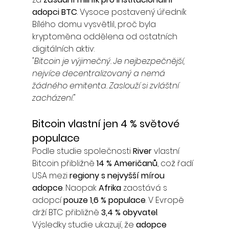
adopci BTC
. Vysoce postavený úředník 
Bílého domu vysvětlil, proč byla 
kryptoměna oddělena od ostatních 
digitálních aktiv:
"Bitcoin je výjimečný. Je nejbezpečnější, 
nejvíce decentralizovaný a nemá 
žádného emitenta. Zaslouží si zvláštní 
zacházení."
Bitcoin vlastní jen 4 % světové 
populace
Podle studie společnosti 
River
 vlastní 
Bitcoin přibližně 
14 % Američanů
, což řadí 
USA mezi 
regiony s nejvyšší mírou 
adopce
. Naopak 
Afrika
 zaostává s 
adopcí 
pouze 1,6 % populace
. V Evropě 
drží BTC přibližně 
3,4 % obyvatel
.
Výsledky studie ukazují, že 
adopce 