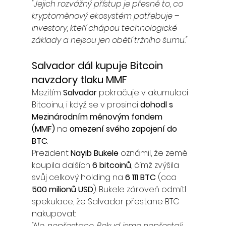
"Jejich rozvážný přístup je přesně to, co 
kryptoměnový ekosystém potřebuje – 
investory, kteří chápou technologické 
základy a nejsou jen obětí tržního šumu."
Salvador dál kupuje Bitcoin 
navzdory tlaku MMF
Mezitím 
Salvador
 pokračuje v akumulaci 
Bitcoinu, i když se v prosinci 
dohodl s 
Mezinárodním měnovým fondem 
(MMF)
 na 
omezení svého zapojení do 
BTC
.
Prezident 
Nayib Bukele
 oznámil, že země 
koupila dalších 
6 bitcoinů
, čímž zvýšila 
svůj celkový holding na 
6 111 BTC
 (cca 
500 milionů USD
). Bukele zároveň odmítl 
spekulace, že Salvador přestane BTC 
nakupovat:
"Ne, nepřestane. Pokud jsme nepřestali, 