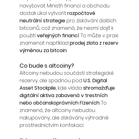
navyšovat. Ministři financí a obchodu 
dostali úkol vytvořit 
rozpočtově 
neutrální strategie
 pro získávání dalších 
bitcoinů, což znamená, že nesmí dojít k 
použití 
veřejných financí
. To může v praxi 
znamenat například 
prodej zlata z rezerv 
výměnou za bitcoin
.
Co bude s altcoiny?
Altcoiny nebudou součástí strategické 
rezervy, ale spadnou pod 
U.S. Digital 
Asset Stockpile
, kde vláda 
shromažďuje 
digitální aktiva zabavená v trestních 
nebo občanskoprávních řízeních
. To 
znamená, že altcoiny nebudou 
nakupovány, ale získávány výhradně 
prostřednictvím konfiskací.