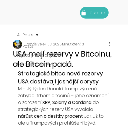
Klientská zóna
All Posts
Tomáš Velek
11. 3. 2025
Minut čtení: 3
All Posts
USA mají rezervy v Bitcoinu,
Krypto přehled týdne
ale Bitcoin padá.
Bezpečnost v kryptu
Strategické bitcoinové rezervy 
USA dostávají jasnější obrysy
Minulý týden Donald Trump výrazně 
zahýbal trhem altcoinů – jeho oznámení 
o zařazení 
XRP, Solany a Cardana
 do 
strategických rezerv USA vyvolalo 
nárůst cen o desítky procent
. Jak už to 
ale u Trumpových prohlášení bývá, 