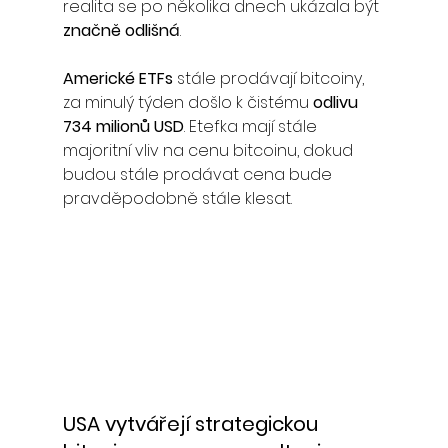
realita se po několika dnech ukázala být 
značně odlišná
.
Americké ETFs
 stále prodávají bitcoiny, 
za minulý týden došlo k čistému 
odlivu 
734 milionů USD
. Etefka mají stále 
majoritní vliv na cenu bitcoinu, dokud 
budou stále prodávat cena bude 
pravděpodobně stále klesat.
USA vytvářejí strategickou 