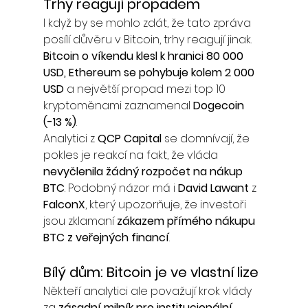
Trhy reagují propadem
I když by se mohlo zdát, že tato zpráva 
posílí důvěru v Bitcoin, trhy reagují jinak. 
Bitcoin o víkendu klesl k hranici 80 000 
USD, Ethereum se pohybuje kolem 2 000 
USD
 a největší propad mezi top 10 
kryptoměnami zaznamenal 
Dogecoin 
(-13 %)
.
Analytici z 
QCP Capital
 se domnívají, že 
pokles je reakcí na fakt, že vláda 
nevyčlenila žádný rozpočet na nákup 
BTC
. Podobný názor má i 
David Lawant
 z 
FalconX
, který upozorňuje, že investoři 
jsou zklamaní 
zákazem přímého nákupu 
BTC z veřejných financí
.
Bílý dům: Bitcoin je ve vlastní lize
Někteří analytici ale považují krok vlády 
za 
zásadní milník pro institucionální 