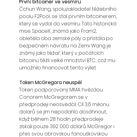
První bitcoiner ve vesmíru
Čchun Wang, spoluzakladatel těžebního 
poolu F2Pool, se stal prvním bitcoinerem, 
který se vydal do vesmíru. Tato historická 
mise SpaceX, známá jako Fram2, 
obletěla oba zemské póly a přistála po 
bezpečném návratu na Zemi. Wang je 
známý jako těžař, který v počátcích 
bitcoinu těžil velké množství BTC, což mu 
umožnilo financovat tento výlet.
Token McGregora neuspěl
Token podporovaný MMA hvězdou 
Conorem McGregorem se v 
předprodeji neosvědčil. Cíl 3,6 milionu 
dolarů se jim nepodařilo dosáhnout, 
když během 28 hodin předprodeje 
získali pouze 392 000 dolarů. McGregor i 
přes svou obrovskou fanouškovskou 