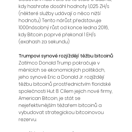
kdy hashrate dosáhl hodnoty 1,025 ZH/s 
(některé služby udávají o něco nižší 
hodnotu). Tento nárůst představuje 
1000násobný růst od konce ledna 2016, 
kdy Bitcoin poprvé překonal 1 EH/s 
(exahash za sekundu).
Trumpovi synové rozjíždějí těžbu bitcoinů
Zatímco Donald Trump pokračuje v 
měnících se ekonomických politikách, 
jeho synové Eric a Donald Jr. rozjíždějí 
těžbu bitcoinů prostřednictvím floridské 
společnosti Hut 8. Cílem jejich nové firmy, 
American Bitcoin, je stát se 
nejefektivnějším těžařem bitcoinů a 
vybudovat strategickou bitcoinovou 
rezervu.