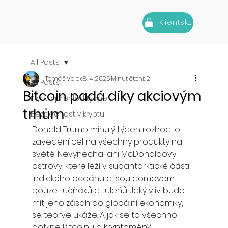
Klientská zóna
All Posts
Tomáš Velek
8. 4. 2025
Minut čtení: 2
All Posts
Bitcoin padá díky akciovým
Krypto přehled týdne
trhům
Bezpečnost v kryptu
Donald Trump minulý týden rozhodl o 
zavedení cel na všechny produkty na 
světě. Nevynechal ani McDonaldovy 
ostrovy, které leží v subantarktické části 
Indického oceánu a jsou domovem 
pouze tučňáků a tuleňů. Jaký vliv bude 
mít jeho zásah do globální ekonomiky, 
se teprve ukáže. A jak se to všechno 
dotkne Bitcoinu a kryptoměn?