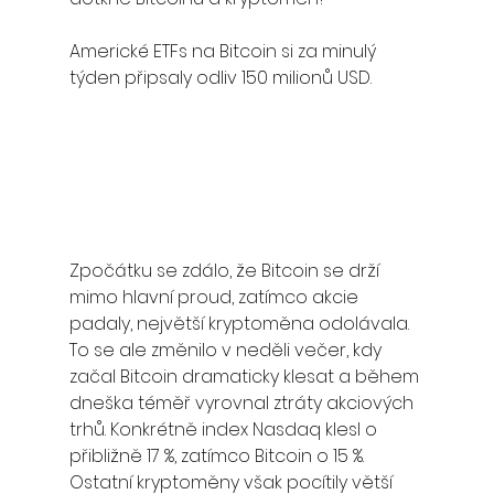
Americké ETFs na Bitcoin si za minulý 
týden připsaly odliv 150 milionů USD. 
Zpočátku se zdálo, že Bitcoin se drží 
mimo hlavní proud, zatímco akcie 
padaly, největší kryptoměna odolávala. 
To se ale změnilo v neděli večer, kdy 
začal Bitcoin dramaticky klesat a během 
dneška téměř vyrovnal ztráty akciových 
trhů. Konkrétně index Nasdaq klesl o 
přibližně 17 %, zatímco Bitcoin o 15 %. 
Ostatní kryptoměny však pocítily větší 