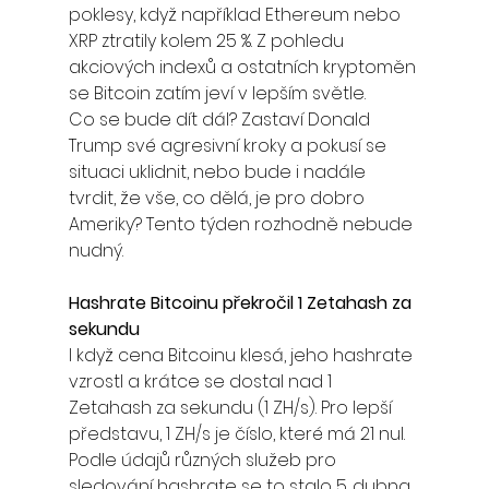
poklesy, když například Ethereum nebo 
XRP ztratily kolem 25 %. Z pohledu 
akciových indexů a ostatních kryptoměn 
se Bitcoin zatím jeví v lepším světle.
Co se bude dít dál? Zastaví Donald 
Trump své agresivní kroky a pokusí se 
situaci uklidnit, nebo bude i nadále 
tvrdit, že vše, co dělá, je pro dobro 
Ameriky? Tento týden rozhodně nebude 
nudný.
Hashrate Bitcoinu překročil 1 Zetahash za 
sekundu
I když cena Bitcoinu klesá, jeho hashrate 
vzrostl a krátce se dostal nad 1 
Zetahash za sekundu (1 ZH/s). Pro lepší 
představu, 1 ZH/s je číslo, které má 21 nul. 
Podle údajů různých služeb pro 
sledování hashrate se to stalo 5. dubna, 