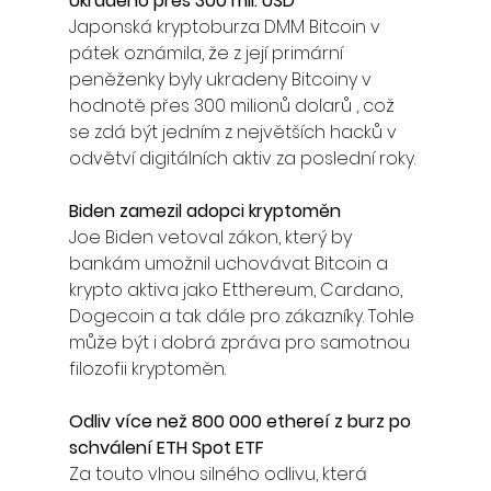
Ukradeno přes 300 mil. USD 
Japonská kryptoburza DMM Bitcoin v 
pátek oznámila, že z její primární 
peněženky byly ukradeny Bitcoiny v 
hodnotě přes 300 milionů dolarů , což 
se zdá být jedním z největších hacků v 
odvětví digitálních aktiv za poslední roky.
Biden zamezil adopci kryptoměn
Joe Biden vetoval zákon, který by 
bankám umožnil uchovávat Bitcoin a 
krypto aktiva jako Etthereum, Cardano, 
Dogecoin a tak dále pro zákazníky. Tohle 
může být i dobrá zpráva pro samotnou 
filozofii kryptoměn. 
Odliv více než 800 000 ethereí z burz po 
schválení ETH Spot ETF
Za touto vlnou silného odlivu, která 