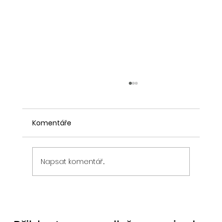
Komentáře
Napsat komentář...
Bitcoin padá díky akciovým trhům