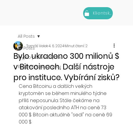
Klientská zóna
All Posts
Tomáš Velek
4. 6. 2024
Minut čtení: 2
All Posts
Bylo ukradeno 300 milionů $
Krypto přehled týdne
v Bitcoinech. Další nástroje
Bezpečnost v kryptu
pro instituce. Vybírání zisků?
Cena Bitcoinu a dalších velkých 
kryptoměn se během minulého týdne 
příliš neposunula. Stále čekáme na 
atakování posledního ATH na ceně 73 
000 $. Bitcoin aktuálně "sedí" na ceně 69 
000 $.