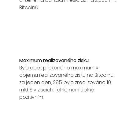
držené na burzách kleslo už na 2,856 mil. 
Bitcoinů. 
Maximum realizovaného zisku
Bylo opět překonáno maximum v 
objemu realizovaného zisku na Bitcoinu 
za jeden den, 28.5. bylo zrealizováno 10 
mld. $ v ziscích. Tohle není úplně 
pozitivním. 