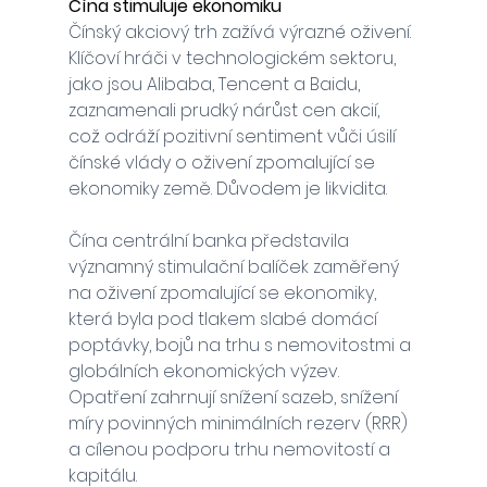
Čína stimuluje ekonomiku
Čínský akciový trh zažívá výrazné oživení. 
Klíčoví hráči v technologickém sektoru, 
jako jsou Alibaba, Tencent a Baidu, 
zaznamenali prudký nárůst cen akcií, 
což odráží pozitivní sentiment vůči úsilí 
čínské vlády o oživení zpomalující se 
ekonomiky země. Důvodem je likvidita. 
Čína centrální banka představila 
významný stimulační balíček zaměřený 
na oživení zpomalující se ekonomiky, 
která byla pod tlakem slabé domácí 
poptávky, bojů na trhu s nemovitostmi a 
globálních ekonomických výzev. 
Opatření zahrnují snížení sazeb, snížení 
míry povinných minimálních rezerv (RRR) 
a cílenou podporu trhu nemovitostí a 
kapitálu.