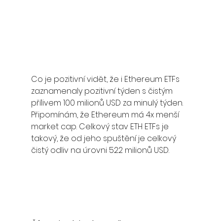
Co je pozitivní vidět, že i Ethereum ETFs 
zaznamenaly pozitivní týden s čistým 
přílivem 100 milionů USD za minulý týden. 
Připomínám, že Ethereum má 4x menší 
market cap. Celkový stav ETH ETFs je 
takový, že od jeho spuštění je celkový 
čistý odliv na úrovni 522 milionů USD. 