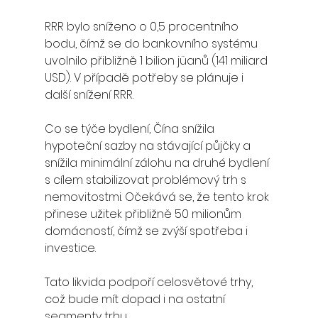
RRR bylo sníženo o 0,5 procentního 
bodu, čímž se do bankovního systému 
uvolnilo přibližně 1 bilion jüanů (141 miliard 
USD). V případě potřeby se plánuje i 
další snížení RRR.
Co se týče bydlení, Čína snížila 
hypoteční sazby na stávající půjčky a 
snížila minimální zálohu na druhé bydlení 
s cílem stabilizovat problémový trh s 
nemovitostmi. Očekává se, že tento krok 
přinese užitek přibližně 50 milionům 
domácností, čímž se zvýší spotřeba i 
investice.
Tato likvida podpoří celosvětové trhy, 
což bude mít dopad i na ostatní 
segmenty trhu. 