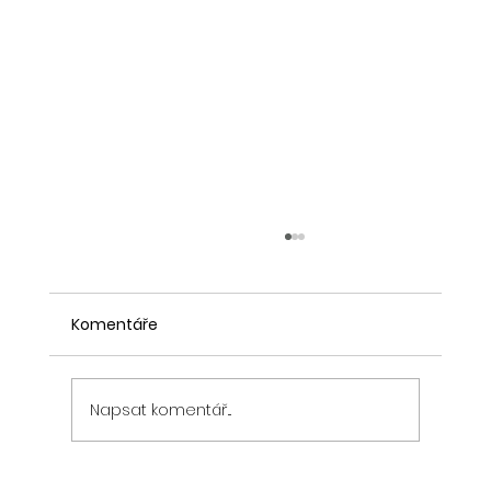
Komentáře
Napsat komentář...
Bitcoin padá díky akciovým trhům