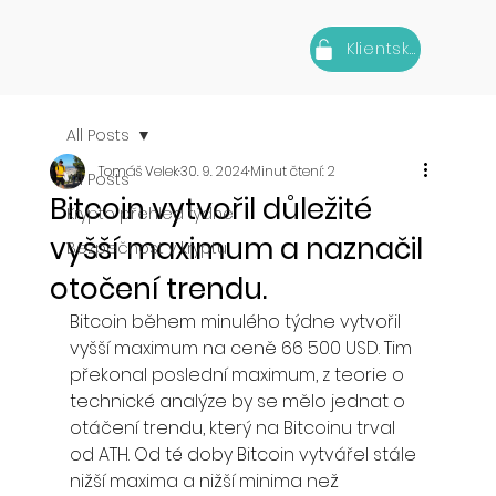
Klientská zóna
All Posts
Tomáš Velek
30. 9. 2024
Minut čtení: 2
All Posts
Bitcoin vytvořil důležité
Krypto přehled týdne
vyšší maximum a naznačil
Bezpečnost v kryptu
otočení trendu.
Bitcoin během minulého týdne vytvořil 
vyšší maximum na ceně 66 500 USD. Tim 
překonal poslední maximum, z teorie o 
technické analýze by se mělo jednat o 
otáčení trendu, který na Bitcoinu trval 
od ATH. Od té doby Bitcoin vytvářel stále 
nižší maxima a nižší minima než 