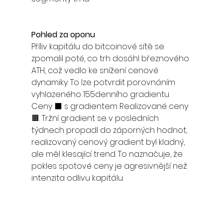
Pohled za oponu
Příliv kapitálu do bitcoinové sítě se 
zpomalil poté, co trh dosáhl březnového 
ATH, což vedlo ke snížení cenové 
dynamiky. To lze potvrdit porovnáním 
vyhlazeného 155denního gradientu 
Ceny ⬛ s gradientem Realizované ceny 
🟧. Tržní gradient se v posledních 
týdnech propadl do záporných hodnot, 
realizovaný cenový gradient byl kladný, 
ale měl klesající trend. To naznačuje, že 
pokles spotové ceny je agresivnější než 
intenzita odlivu kapitálu.