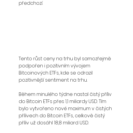
předchozí. 
Tento růst ceny na trhu byl samozřejmě 
podpořen i pozitivním vývojem 
Bitcoinových ETFs, kde se odrazil 
pozitivnější sentiment na trhu. 
Během minulého týdne nastal čistý příliv 
do Bitcoin ETFs přes 1,1 miliardy USD. Tím 
bylo vytvořeno nové maximum v čistých 
přílivech do Bitcoin ETFs, celkově čistý 
příliv už dosáhl 18,8 miliard USD. 