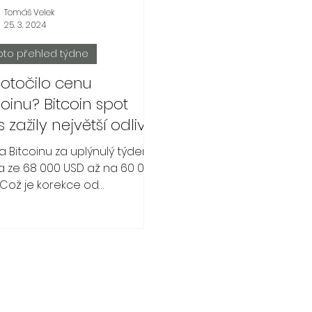
Tomáš Velek
25. 3. 2024
pto přehled týdne
otočilo cenu
coinu? Bitcoin spot
s zažily největší odliv.
 Bitcoinu za uplýnulý týden
la ze 68 000 USD až na 60 000
 Což je korekce od
edního ATH 17%.