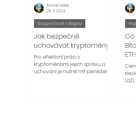
Tomáš Velek
28. 3. 2024
Bezpečnost v kryptu
Kry
Jak bezpečně
Co 
uchovávat kryptoměny?
Bit
ETF
Pro efektivní práci s
kryptoměnami, jejich správu a
Cena
uchování je nutné mít peněženku.
kles
Na to jak funguje se podíváme v
USD.
tomto článku.
posl