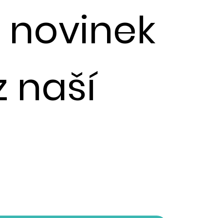
u novinek
z naší