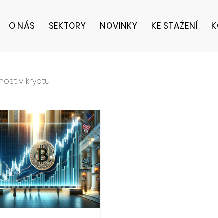
O NÁS
SEKTORY
NOVINKY
KE STAŽENÍ
K
ost v kryptu