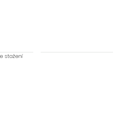
e stažení
Informace na webu jsou
pouze informačního
charakteru a nemůžou být
brány jako nabídka nebo
jako investiční doporučení.