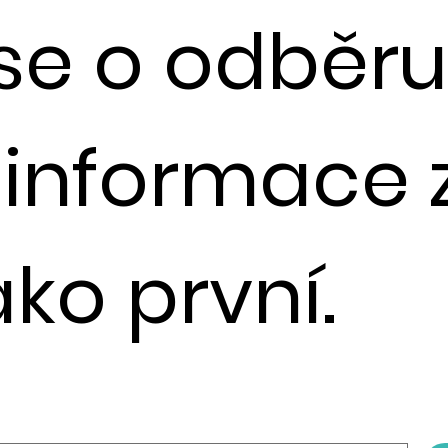
 se o odběr
e informace 
ako první.