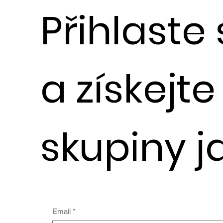
Přihlaste
a získejt
skupiny j
Email
*